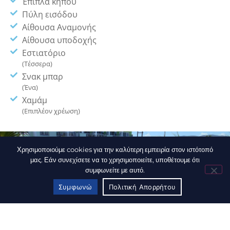
Έπιπλα κήπου
Πύλη εισόδου
Αίθουσα Αναμονής
Αίθουσα υποδοχής
Εστιατόριο
(Τέσσερα)
Σνακ μπαρ
(Ένα)
Χαμάμ
(Επιπλέον χρέωση)
Χρησιμοποιούμε cookies για την καλύτερη εμπειρία στον ιστότοπό
μας. Εάν συνεχίσετε να το χρησιμοποιείτε, υποθέτουμε ότι
συμφωνείτε με αυτό.
Συμφωνώ
Πολιτική Απορρήτου
ΚΑΛΕΣΤΕ ΜΑΣ
ΚΡΑΤΗΣΕΙΣ